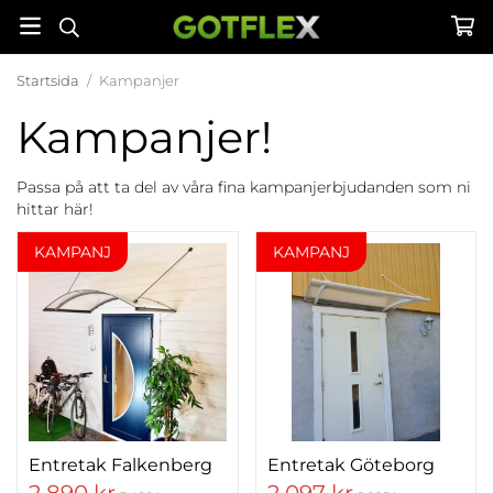
Startsida
/
Kampanjer
Kampanjer!
Passa på att ta del av våra fina kampanjerbjudanden som ni
hittar här!
KAMPANJ
KAMPANJ
Entretak Falkenberg
Entretak Göteborg
2 890 kr
2 097 kr