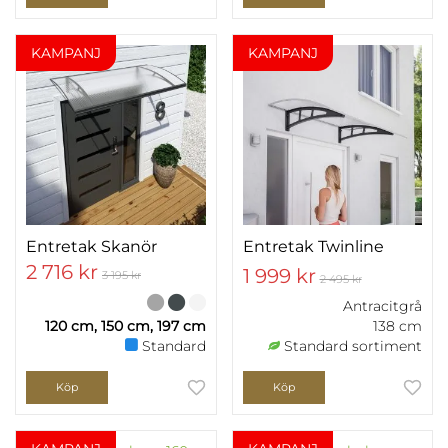
KAMPANJ
KAMPANJ
Entretak Skanör
Entretak Twinline
2 716 kr
1 999 kr
3 195 kr
2 495 kr
Antracitgrå
120 cm, 150 cm, 197 cm
138 cm
Standard
Standard sortiment
Köp
Köp