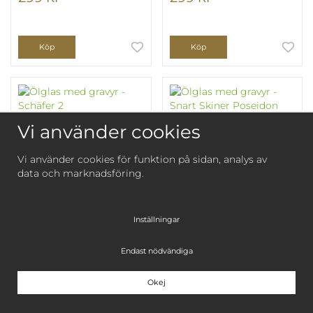
Köp
Köp
Vi använder cookies
Vi använder cookies för funktion på sidan, analys av
data och marknadsföring.
Inställningar
Ölglas med gravyr -
Ölglas med gravyr -
Schäfer 2
Snart Skiner Poseidon
Endast nödvändiga
299 kr
299 kr
Okej
Köp
Köp