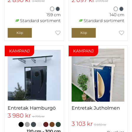
3 400 kr
2 995 kr
159 cm
140 cm
Standard sortiment
Standard sortiment
Köp
Köp
KAMPANJ
KAMPANJ
Entretak Hamburgö
Entretak Jutholmen
3 980 kr
4 795 kr
3 103 kr
3 650 kr
120 cm - 300 cm