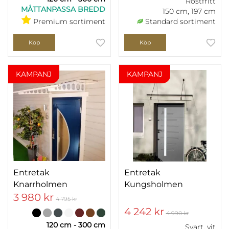
Rostfritt
MÅTTANPASSA BREDD
150 cm, 197 cm
Premium sortiment
Standard sortiment
Köp
Köp
KAMPANJ
KAMPANJ
Entretak
Entretak
Knarrholmen
Kungsholmen
3 980 kr
4 795 kr
4 242 kr
4 990 kr
120 cm - 300 cm
Svart, vit