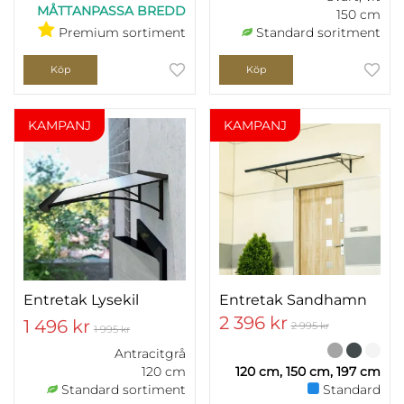
MÅTTANPASSA BREDD
150 cm
Premium sortiment
Standard soritment
Köp
Köp
KAMPANJ
KAMPANJ
Entretak Lysekil
Entretak Sandhamn
2 396 kr
1 496 kr
2 995 kr
1 995 kr
Antracitgrå
120 cm
120 cm, 150 cm, 197 cm
Standard sortiment
Standard