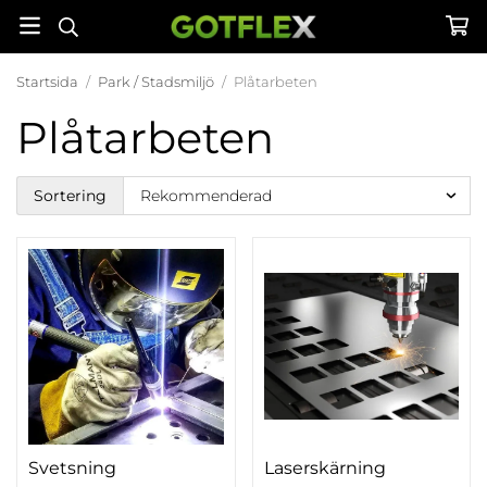
Startsida
/
Park / Stadsmiljö
/
Plåtarbeten
Plåtarbeten
Sortering
Svetsning
Laserskärning