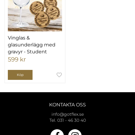
Vinglas &
glasunderlägg med
gravyr - Student
599 kr
Köp
KONTAKTA OSS
info@gotflex.se
Tel. 031 - 46 30 40