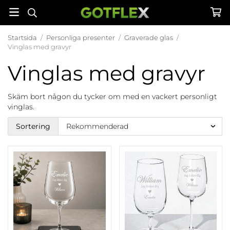
Startsida
/
Personliga presenter
/
Graverade glas
/
Vinglas med gravyr
Vinglas med gravyr
Skäm bort någon du tycker om med en vackert personligt
vinglas.
Sortering