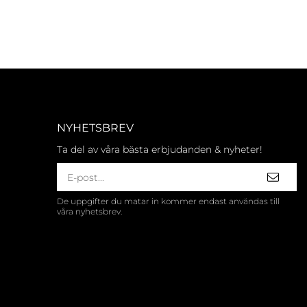
NYHETSBREV
Ta del av våra bästa erbjudanden & nyheter!
De uppgifter du matar in kommer endast användas till
våra nyhetsbrev.