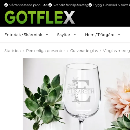
Måttanpassade produkter
Svenskt familjeföretag
Trygg E-handel & säkra 
Entretak / Skärmtak
Skyltar
Hem / Trädgård
Startsida
/
Personliga presenter
/
Graverade glas
/
Vinglas med g