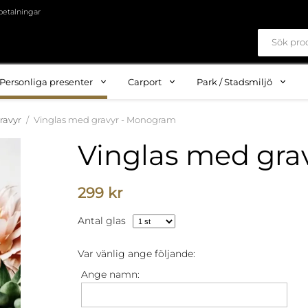
betalningar
Personliga presenter
Carport
Park / Stadsmiljö
ravyr
/
Vinglas med gravyr - Monogram
Vinglas med gra
299 kr
Antal glas
Var vänlig ange följande:
Ange namn: