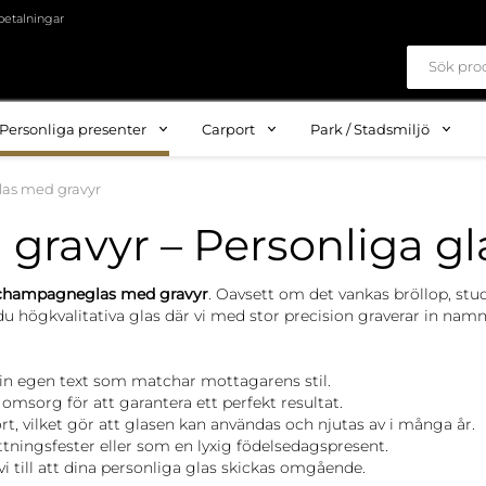
betalningar
Personliga presenter
Carport
Park / Stadsmiljö
s med gravyr
vyr – Personliga glas 
 champagneglas med gravyr
. Oavsett om det vankas bröllop, stu
ar du högkvalitativa glas där vi med stor precision graverar in na
in egen text som matchar mottagarens stil.
omsorg för att garantera ett perfekt resultat.
rt, vilket gör att glasen kan användas och njutas av i många år.
lyttningsfester eller som en lyxig födelsedagspresent.
 vi till att dina personliga glas skickas omgående.