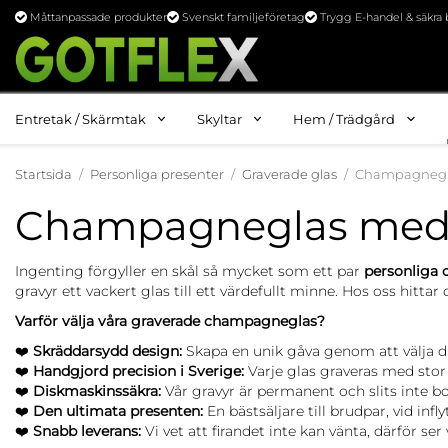
Måttanpassade produkter
Svenskt familjeföretag
Trygg E-handel & säkra 
Entretak / Skärmtak
Skyltar
Hem / Trädgård
Startsida
/
Personliga presenter
/
Graverade glas
/
Champagnegla
Champagneglas med gra
Ingenting förgyller en skål så mycket som ett par
personliga
gravyr ett vackert glas till ett värdefullt minne. Hos oss hitt
Varför välja våra graverade champagneglas?
❤️
Skräddarsydd design:
Skapa en unik gåva genom att välja d
❤️
Handgjord precision i Sverige:
Varje glas graveras med stor 
❤️
Diskmaskinssäkra:
Vår gravyr är permanent och slits inte bo
❤️
Den ultimata presenten:
En bästsäljare till brudpar, vid inf
❤️
Snabb leverans:
Vi vet att firandet inte kan vänta, därför ser