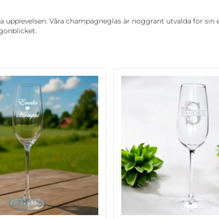
la upplevelsen. Våra champagneglas är noggrant utvalda för sin
ögonblicket.