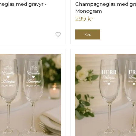
glas med gravyr -
Champagneglas med gra
Monogram
299 kr
Köp