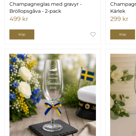
Champagneglas med gravyr -
Champagne
Bröllopsgåva - 2-pack
Kärlek
499 kr
299 kr
Köp
Köp