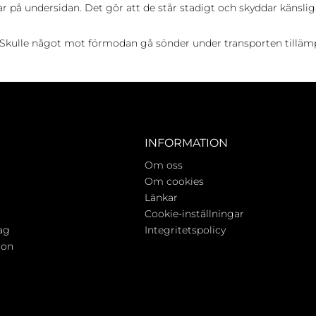
r på undersidan. Det gör att de står stadigt och skyddar känsliga
 Skulle något mot förmodan gå sönder under transporten tillämpar 
INFORMATION
Om oss
Om cookies
Länkar
Cookie-inställningar
ag
Integritetspolicy
ion