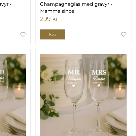
vyr -
Champagneglas med gravyr -
Mamma since
299 kr
Köp