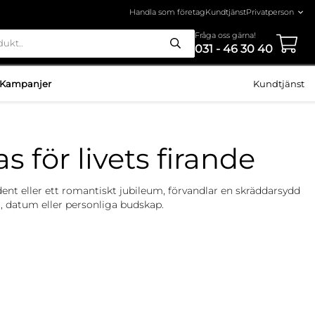
Handla som företag
Kundtjänst
Fråga oss gärna!
031 - 46 30 40
Kampanjer
Kundtjänst
för livets firande
dent eller ett romantiskt jubileum, förvandlar en skräddarsydd
mn, datum eller personliga budskap.