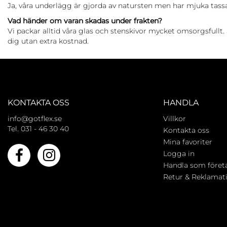
Ja, våra underlägg är gjorda av natursten men har mjuka tassa
Vad händer om varan skadas under frakten?
Vi packar alltid våra glas och stenskivor mycket omsorgsfullt.
dig utan extra kostnad.
KONTAKTA OSS
HANDLA
info@gotflex.se
Villkor
Tel. 031 - 46 30 40
Kontakta oss
Mina favoriter
Logga in
Handla som föret
Retur & Reklamat