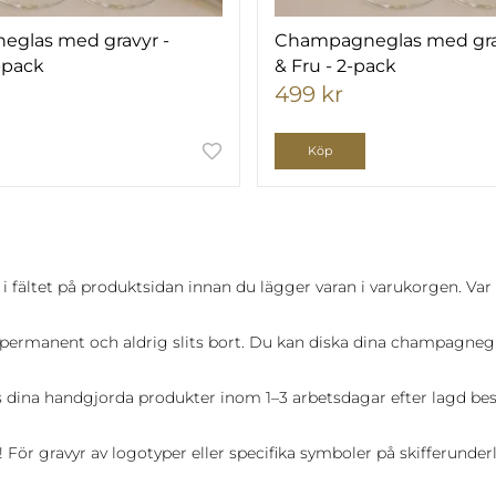
glas med gravyr -
Champagneglas med grav
2-pack
& Fru - 2-pack
499 kr
Köp
 i fältet på produktsidan innan du lägger varan i varukorgen. Var
 är permanent och aldrig slits bort. Du kan diska dina champagneg
 dina handgjorda produkter inom 1–3 arbetsdagar efter lagd beställ
 För gravyr av logotyper eller specifika symboler på skifferunderl