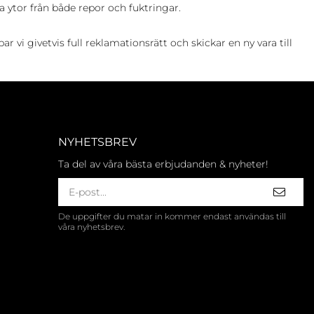
 ytor från både repor och fuktringar.
vi givetvis full reklamationsrätt och skickar en ny vara till
NYHETSBREV
Ta del av våra bästa erbjudanden & nyheter!
De uppgifter du matar in kommer endast användas till
våra nyhetsbrev.