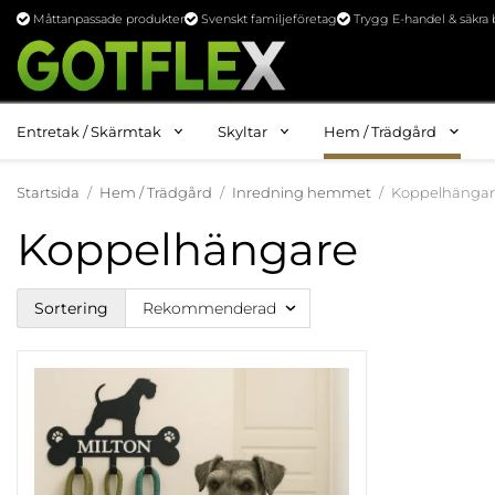
Måttanpassade produkter
Svenskt familjeföretag
Trygg E-handel & säkra 
Entretak / Skärmtak
Skyltar
Hem / Trädgård
Startsida
/
Hem / Trädgård
/
Inredning hemmet
/
Koppelhänga
Koppelhängare
Sortering