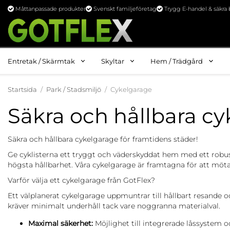
Måttanpassade produkter
Svenskt familjeföretag
Trygg E-handel & säkra 
Entretak / Skärmtak
Skyltar
Hem / Trädgård
Startsida
/
Park / Stadsmiljö
/
Cykelgarage
Säkra och hållbara cyk
Säkra och hållbara cykelgarage för framtidens städer!
Ge cyklisterna ett tryggt och väderskyddat hem med ett robu
högsta hållbarhet. Våra cykelgarage är framtagna för att möta 
Varför välja ett cykelgarage från GotFlex?
Ett välplanerat cykelgarage uppmuntrar till hållbart resande o
kräver minimalt underhåll tack vare noggranna materialval.
Maximal säkerhet:
Möjlighet till integrerade låssystem 