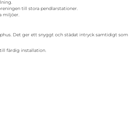
lning.
reningen till stora pendlarstationer.
a miljöer.
pphus. Det ger ett snyggt och städat intryck samtidigt som
l färdig installation.