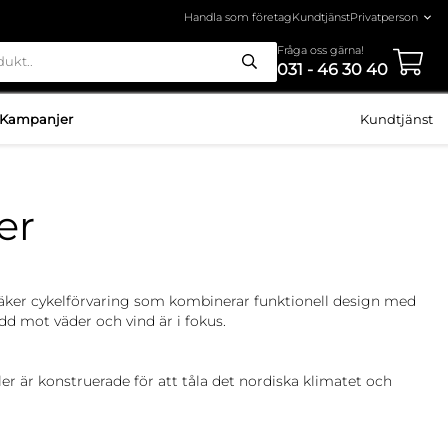
Handla som företag
Kundtjänst
Fråga oss gärna!
031 - 46 30 40
Kampanjer
Kundtjänst
er
säker cykelförvaring som kombinerar funktionell design med
dd mot väder och vind är i fokus.
er är konstruerade för att tåla det nordiska klimatet och