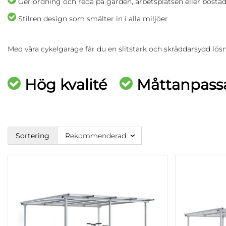
Ger ordning och reda på gården, arbetsplatsen eller bost
Stilren design som smälter in i alla miljöer
Med våra cykelgarage får du en slitstark och skräddarsydd lösn
Hög kvalité
Måttanpas
Sortering