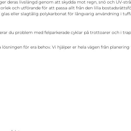
nger deras livslängd genom att skydda mot regn, snö och UV-strå
rlek och utförande för att passa allt från den lilla bostadsrättsfö
glas eller slagtålig polykarbonat för långvarig användning i tuff
erar du problem med felparkerade cyklar på trottoarer och i tra
ösningen för era behov. Vi hjälper er hela vägen från planering til