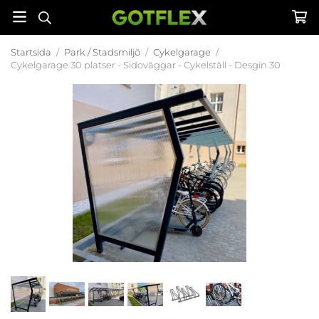
Startsida
/
Park / Stadsmiljö
/
Cykelgarage
/
Cykelgarage 30 platser - Sidoväggar - Cykelställ - Desgin 30