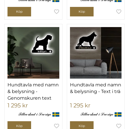
Köp
Köp
Hundtavla med namn
Hundtavla med namn
& belysning -
& belysning - Text i trä
Genomskuren text
1 295 kr
1 295 kr
𝒯𝒾𝓁𝓁𝓋ℯ𝓇𝓀𝒶𝒹 𝒾 𝒮𝓋ℯ𝓇𝒾ℊℯ
𝒯𝒾𝓁𝓁𝓋ℯ𝓇𝓀𝒶𝒹 𝒾 𝒮𝓋ℯ𝓇𝒾ℊℯ
Köp
Köp