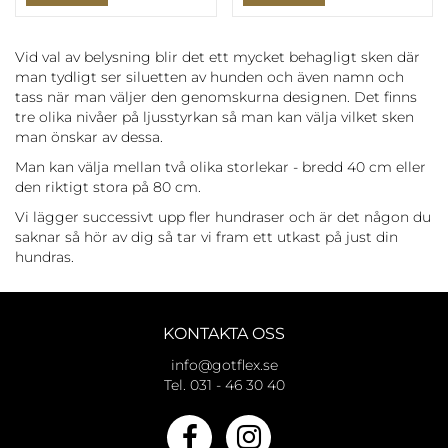
Vid val av belysning blir det ett mycket behagligt sken där
man tydligt ser siluetten av hunden och även namn och
tass när man väljer den genomskurna designen. Det finns
tre olika nivåer på ljusstyrkan så man kan välja vilket sken
man önskar av dessa.
Man kan välja mellan två olika storlekar - bredd 40 cm eller
den riktigt stora på 80 cm.
Vi lägger successivt upp fler hundraser och är det någon du
saknar så hör av dig så tar vi fram ett utkast på just din
hundras.
KONTAKTA OSS
info@gotflex.se
Tel. 031 - 46 30 40