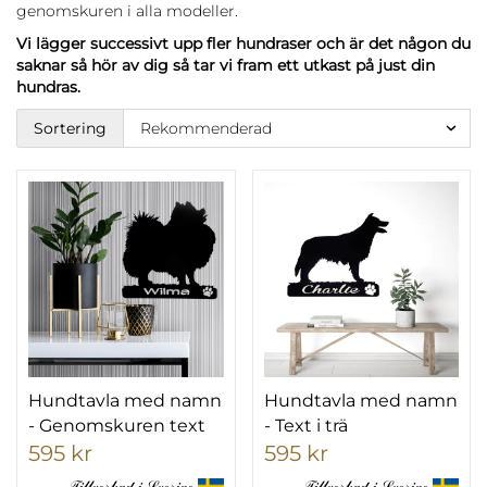
genomskuren i alla modeller.
Vi lägger successivt upp fler hundraser och är det någon du
saknar så hör av dig så tar vi fram ett utkast på just din
hundras.
Sortering
Hundtavla med namn
Hundtavla med namn
- Genomskuren text
- Text i trä
595 kr
595 kr
𝒯𝒾𝓁𝓁𝓋ℯ𝓇𝓀𝒶𝒹 𝒾 𝒮𝓋ℯ𝓇𝒾ℊℯ
𝒯𝒾𝓁𝓁𝓋ℯ𝓇𝓀𝒶𝒹 𝒾 𝒮𝓋ℯ𝓇𝒾ℊℯ