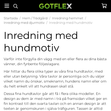
Startsida
/
Hem / Trädgård
/
Inredning hemmet
/
Inredning med djurmotiv
/
Inredning med hundmotiv
Inredning med
hundmotiv
Varför inte förgylla din vägg med en eller flera av dina bästa
vänner, din fyrbente följeslagare.
Här hittar du flera olika typer av våra fina hundtavlor, med
eller utan belysning. Våra tavlor är personliga och du väljer
vilket namn du önskar, smeknamn, hundens namn eller om
du helt enkelt vill att hundrasen skall stå.
Dessa fina hundtavlor går att få i flera olika modeller. En
design av dem är med namn i trä på framsidan vilket ger en
fin kontrast till den svarta tavlan och en annan design är att
texten är genomskuren i själva träfiguren. Tassen är alltid