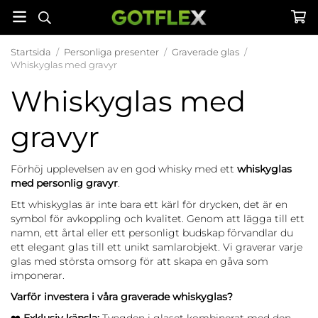
Startsida
/
Personliga presenter
/
Graverade glas
/
Whiskyglas med gravyr
Whiskyglas med
gravyr
Förhöj upplevelsen av en god whisky med ett
whiskyglas
med personlig gravyr
.
Ett whiskyglas är inte bara ett kärl för drycken, det är en
symbol för avkoppling och kvalitet. Genom att lägga till ett
namn, ett årtal eller ett personligt budskap förvandlar du
ett elegant glas till ett unikt samlarobjekt. Vi graverar varje
glas med största omsorg för att skapa en gåva som
imponerar.
Varför investera i våra graverade whiskyglas?