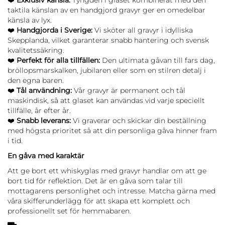
❤️
Exklusiv känsla:
Tyngden i glaset kombinerat med den
taktila känslan av en handgjord gravyr ger en omedelbar
känsla av lyx.
❤️
Handgjorda i Sverige:
Vi sköter all gravyr i idylliska
Skepplanda, vilket garanterar snabb hantering och svensk
kvalitetssäkring.
❤️
Perfekt för alla tillfällen:
Den ultimata gåvan till fars dag,
bröllopsmarskalken, jubilaren eller som en stilren detalj i
den egna baren.
❤️
Tål användning:
Vår gravyr är permanent och tål
maskindisk, så att glaset kan användas vid varje speciellt
tillfälle, år efter år.
❤️
Snabb leverans:
Vi graverar och skickar din beställning
med högsta prioritet så att din personliga gåva hinner fram
i tid.
En gåva med karaktär
Att ge bort ett whiskyglas med gravyr handlar om att ge
bort tid för reflektion. Det är en gåva som talar till
mottagarens personlighet och intresse. Matcha gärna med
våra skifferunderlägg för att skapa ett komplett och
professionellt set för hemmabaren.