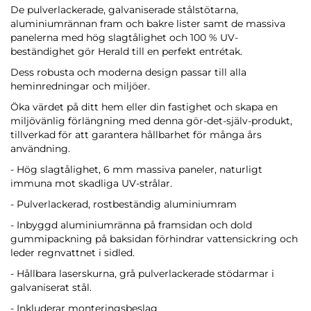
De pulverlackerade, galvaniserade stålstötarna,
aluminiumrännan fram och bakre lister samt de massiva
panelerna med hög slagtålighet och 100 % UV-
beständighet gör Herald till en perfekt entrétak.
Dess robusta och moderna design passar till alla
heminredningar och miljöer.
Öka värdet på ditt hem eller din fastighet och skapa en
miljövänlig förlängning med denna gör-det-själv-produkt,
tillverkad för att garantera hållbarhet för många års
användning.
- Hög slagtålighet, 6 mm massiva paneler, naturligt
immuna mot skadliga UV-strålar.
- Pulverlackerad, rostbeständig aluminiumram
- Inbyggd aluminiumränna på framsidan och dold
gummipackning på baksidan förhindrar vattensickring och
leder regnvattnet i sidled.
- Hållbara laserskurna, grå pulverlackerade stödarmar i
galvaniserat stål.
- Inkluderar monteringsbeslag