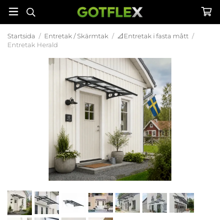
Startsida
/
Entretak / Skärmtak
/
📐Entretak i fasta mått
/
Entretak Herald