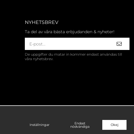
NYHETSBREV
Ta del av våra bästa erbjudanden & nyheter!
De uppgifter du matar in kommer endast användas till
våra nyhetsbrev.
Endast
Inställningar
Okej
nödvändiga