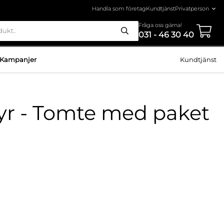
Handla som företag
Kundtjänst
Fråga oss gärna!
031 - 46 30 40
Kampanjer
Kundtjänst
yr - Tomte med paket