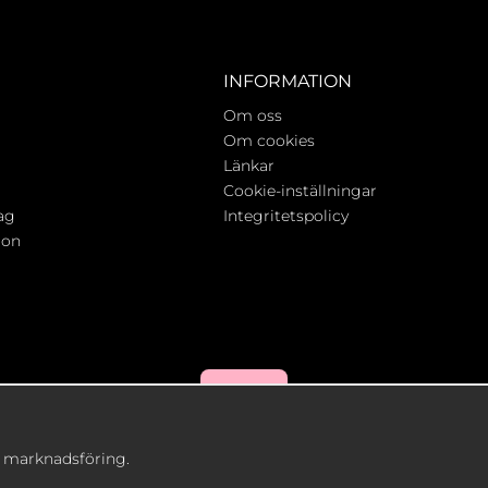
INFORMATION
Om oss
Om cookies
Länkar
Cookie-inställningar
ag
Integritetspolicy
ion
h marknadsföring.
Drift & produktion:
Wikinggruppen