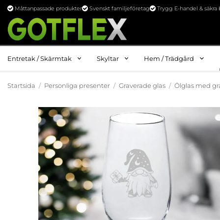
Måttanpassade produkter
Svenskt familjeföretag
Trygg E-handel & säkra 
Entretak / Skärmtak
Skyltar
Hem / Trädgård
Startsida
/
Personliga presenter
/
Graverade glas
/
Ölglas med gr