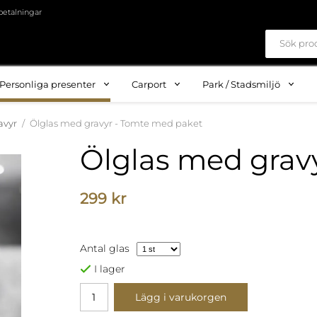
betalningar
Personliga presenter
Carport
Park / Stadsmiljö
avyr
/
Ölglas med gravyr - Tomte med paket
Ölglas med grav
299 kr
Antal glas
I lager
Lägg i varukorgen