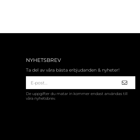
NYHETSBREV
Ta del av våra bästa erbjudanden & nyheter!
De uppgifter du matar in kommer endast användas till
våra nyhetsbrev.