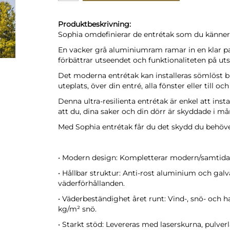
Produktbeskrivning:
Sophia omdefinierar de entrétak som du känner 
En vacker grå aluminiumram ramar in en klar pan
förbättrar utseendet och funktionaliteten på uts
Det moderna entrétak kan installeras sömlöst br
uteplats, över din entré, alla fönster eller till 
Denna ultra-resilienta entrétak är enkel att inst
att du, dina saker och din dörr är skyddade i m
Med Sophia entrétak får du det skydd du behöve
• Modern design: Kompletterar modern/samtida a
• Hållbar struktur: Anti-rost aluminium och galva
väderförhållanden.
• Väderbeständighet året runt: Vind-, snö- och h
kg/m² snö.
• Starkt stöd: Levereras med laserskurna, pulver