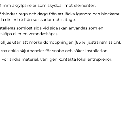
de 4 mm akrylpaneler som skyddar mot elementen.
förhindrar regn och dagg från att läcka igenom och blockerar
da din entré från solskador och slitage.
nstalleras sömlöst sida vid sida (kan användas som en
skåpa eller en verandaskåpa).
 solljus utan att mörka dörröppningen (85 % ljustransmission).
rna enkla skjutpaneler för snabb och säker installation.
g. För andra material, vänligen kontakta lokal entreprenör.