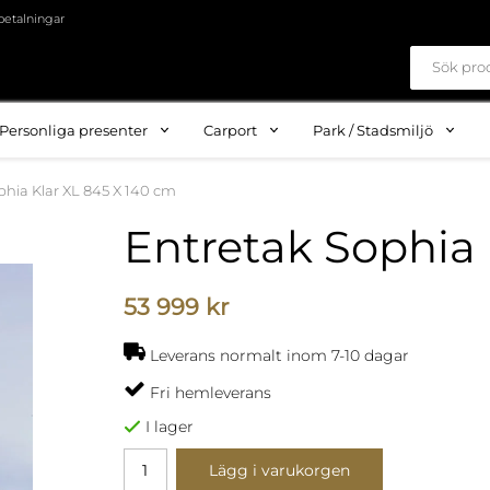
betalningar
Personliga presenter
Carport
Park / Stadsmiljö
phia Klar XL 845 X 140 cm
Entretak Sophia 
53 999 kr
Leverans normalt inom 7-10 dagar
Fri hemleverans
I lager
Lägg i varukorgen