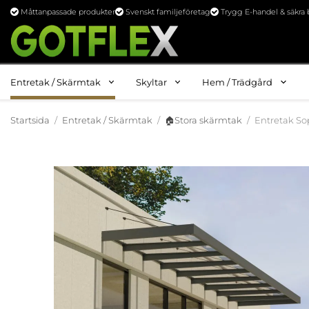
Måttanpassade produkter
Svenskt familjeföretag
Trygg E-handel & säkra 
Entretak / Skärmtak
Skyltar
Hem / Trädgård
Startsida
/
Entretak / Skärmtak
/
🏠Stora skärmtak
/
Entretak So