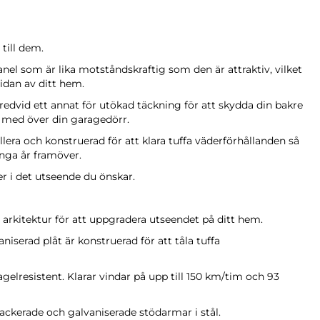
till dem.
el som är lika motståndskraftig som den är attraktiv, vilket
idan av ditt hem.
edvid ett annat för utökad täckning för att skydda din bakre
och med över din garagedörr.
allera och konstruerad för att klara tuffa väderförhållanden så
ånga år framöver.
r i det utseende du önskar.
rkitektur för att uppgradera utseendet på ditt hem.
niserad plåt är konstruerad för att tåla tuffa
agelresistent. Klarar vindar på upp till 150 km/tim och 93
lackerade och galvaniserade stödarmar i stål.