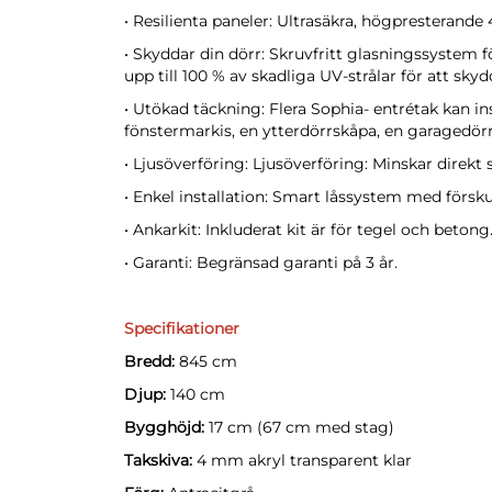
• Resilienta paneler: Ultrasäkra, högpresteran
• Skyddar din dörr: Skruvfritt glasningssystem 
upp till 100 % av skadliga UV-strålar för att skyd
• Utökad täckning: Flera Sophia- entrétak kan i
fönstermarkis, en ytterdörrskåpa, en garagedörr
• Ljusöverföring: Ljusöverföring: Minskar direkt
• Enkel installation: Smart låssystem med försku
• Ankarkit: Inkluderat kit är för tegel och beton
• Garanti: Begränsad garanti på 3 år.
Specifikationer
Bredd:
845 cm
Djup:
140 cm
Bygghöjd:
17 cm (67 cm med stag)
Takskiva:
4 mm akryl transparent klar