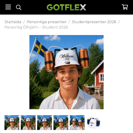
Startsida
/
Personliga presenter
/
Studentpresenter 2026
/
Personlig Ölhjälm – Student 2026