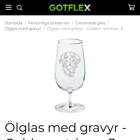
Startsida
/
Personliga presenter
/
Graverade glas
/
Ölglas med gravyr
/
Ölglas med gravyr - Golden retriever 3
Ölglas med gravyr -