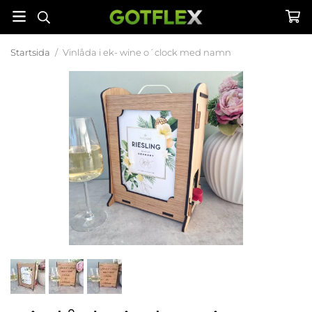
Startsida
/
Vinlåda i ek- wine o´clock med namn