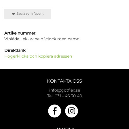
Spara som favorit
Artikelnummer:
Vinlåda i ek- wine o´clock med namn
Direktlänk:
Högerklicka och kopiera adressen
KONTAKTA OSS
info@gotflex.se
Tel. 031 - 46 30 40