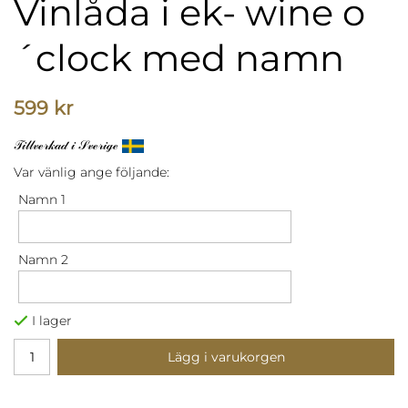
Vinlåda i ek- wine o
´clock med namn
599 kr
𝒯𝒾𝓁𝓁𝓋ℯ𝓇𝓀𝒶𝒹 𝒾 𝒮𝓋ℯ𝓇𝒾ℊℯ
Var vänlig ange följande:
Namn 1
Namn 2
I lager
Lägg i varukorgen