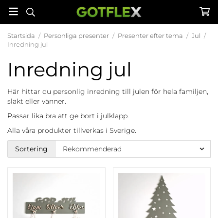
Startsida
/
Personliga presenter
/
Presenter efter tema
/
Jul
/
Inredning jul
Inredning jul
Här hittar du personlig inredning till julen för hela familjen,
släkt eller vänner.
Passar lika bra att ge bort i julklapp.
Alla våra produkter tillverkas i Sverige.
Sortering