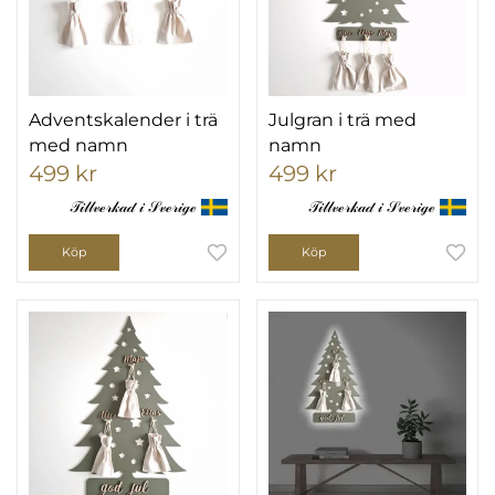
Adventskalender i trä
Julgran i trä med
med namn
namn
499 kr
499 kr
𝒯𝒾𝓁𝓁𝓋ℯ𝓇𝓀𝒶𝒹 𝒾 𝒮𝓋ℯ𝓇𝒾ℊℯ
𝒯𝒾𝓁𝓁𝓋ℯ𝓇𝓀𝒶𝒹 𝒾 𝒮𝓋ℯ𝓇𝒾ℊℯ
Köp
Köp