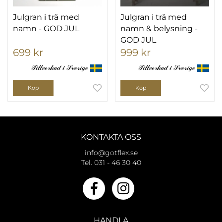
Julgran i trä med
Julgran i trä med
namn - GOD JUL
namn & belysning -
GOD JUL
699 kr
999 kr
𝒯𝒾𝓁𝓁𝓋ℯ𝓇𝓀𝒶𝒹 𝒾 𝒮𝓋ℯ𝓇𝒾ℊℯ
𝒯𝒾𝓁𝓁𝓋ℯ𝓇𝓀𝒶𝒹 𝒾 𝒮𝓋ℯ𝓇𝒾ℊℯ
Köp
Köp
KONTAKTA OSS
info@gotflex.se
Tel. 031 - 46 30 40
HANDLA