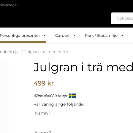
betalningar
Personliga presenter
Carport
Park / Stadsmiljö
redning jul
/
Julgran i trä med namn
Julgran i trä m
499 kr
𝒯𝒾𝓁𝓁𝓋ℯ𝓇𝓀𝒶𝒹 𝒾 𝒮𝓋ℯ𝓇𝒾ℊℯ
Var vänlig ange följande:
Namn 1:
Namn 2: