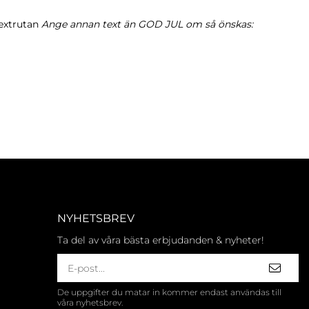
extrutan
Ange annan text än GOD JUL om så önskas:
NYHETSBREV
Ta del av våra bästa erbjudanden & nyheter!
De uppgifter du matar in kommer endast användas till
våra nyhetsbrev.