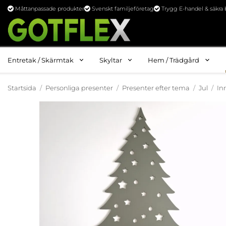
Måttanpassade produkter
Svenskt familjeföretag
Trygg E-handel & säkra 
Entretak / Skärmtak
Skyltar
Hem / Trädgård
Startsida
/
Personliga presenter
/
Presenter efter tema
/
Jul
/
In