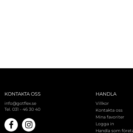
KONTAKTA OSS
HANDLA
info@gotflex.se
Villkor
Tel. 031 - 46 30 40
Kontakta oss
Mina favoriter
Logga in
Handla som föret