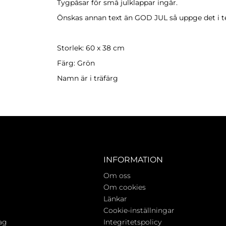
Tygpåsar för små julklappar ingår.
Önskas annan text än GOD JUL så uppge det i t
Storlek: 60 x 38 cm
Färg: Grön
Namn är i träfärg
INFORMATION
Om oss
Om cookies
Länkar
Cookie-inställningar
ag
Integritetspolicy