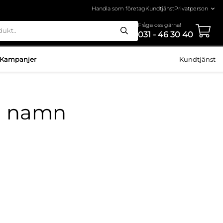
Handla som företag
Kundtjänst
Fråga oss gärna!
031 - 46 30 40
Kampanjer
Kundtjänst
ed namn