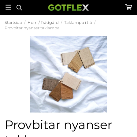
Startsida
/
Hem / Trädgård
/
Taklampa i trä
/
Provbitar nyanser taklampa
Provbitar nyanser