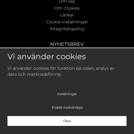
Om oss
Om cookies
Länkar
Cookie-inställningar
Integritetspolicy
NYHETSBREV
Ta del av våra bästa erbjudanden & nyheter!
Vi använder cookies
Vi använder cookies för funktion på sidan, analys av
data och marknadsföring.
De uppgifter du matar in kommer endast användas till
våra nyhetsbrev.
Inställningar
Endast nödvändiga
Okej
Drift & produktion:
Wikinggruppen