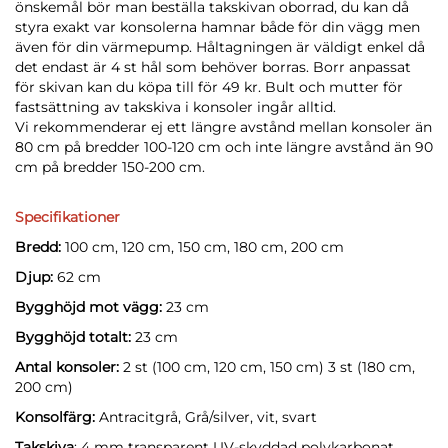
önskemål bör man beställa takskivan oborrad, du kan då
styra exakt var konsolerna hamnar både för din vägg men
även för din värmepump. Håltagningen är väldigt enkel då
det endast är 4 st hål som behöver borras. Borr anpassat
för skivan kan du köpa till för 49 kr. Bult och mutter för
fastsättning av takskiva i konsoler ingår alltid.
Vi rekommenderar ej ett längre avstånd mellan konsoler än
80 cm på bredder 100-120 cm och inte längre avstånd än 90
cm på bredder 150-200 cm.
Specifikationer
Bredd:
100 cm, 120 cm, 150 cm, 180 cm, 200 cm
Djup:
62 cm
Bygghöjd mot vägg:
23 cm
Bygghöjd totalt:
23 cm
Antal konsoler:
2 st (100 cm, 120 cm, 150 cm) 3 st (180 cm,
200 cm)
Konsolfärg:
Antracitgrå, Grå/silver, vit, svart
Takskiva
: 4 mm transparent UV-skyddad polykarbonat