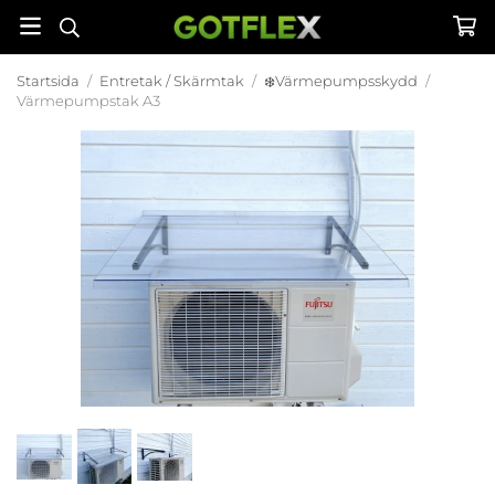
Startsida
/
Entretak / Skärmtak
/
❄️Värmepumpsskydd
/
Värmepumpstak A3