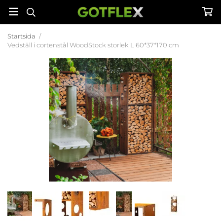
Startsida
/
Vedställ i cortenstål WoodStock storlek L 60*37*170 cm