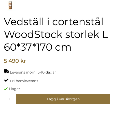
Vedställ i cortenstål
WoodStock storlek L
60*37*170 cm
5 490 kr
Leverans inom 5-10 dagar
Fri hemleverans
I lager
Lägg i varukorgen