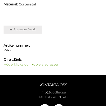
Material:
Cortenstål
Spara som favorit
Artikelnummer:
WR-L
Direktlänk:
Högerklicka och kopiera adressen
KONTAKTA OSS
info@gotflex.se
Tel. 031 - 46 30 40