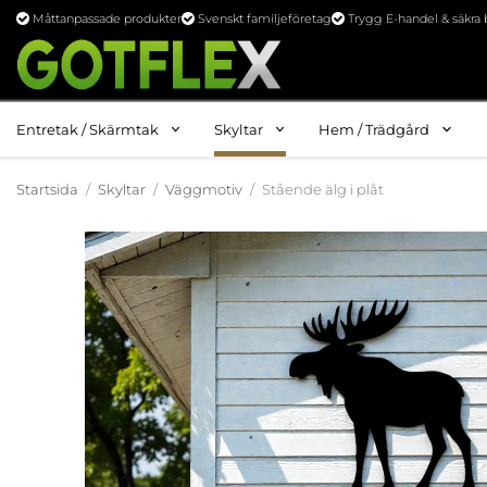
Måttanpassade produkter
Svenskt familjeföretag
Trygg E-handel & säkra 
Entretak / Skärmtak
Skyltar
Hem / Trädgård
Startsida
/
Skyltar
/
Väggmotiv
/
Stående älg i plåt