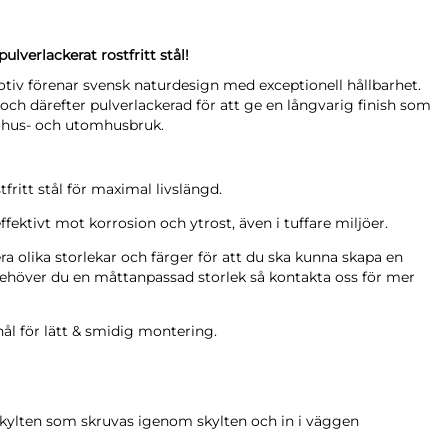
ulverlackerat rostfritt stål!
tiv förenar svensk naturdesign med exceptionell hållbarhet.
ål och därefter pulverlackerad för att ge en långvarig finish som
omhus- och utomhusbruk.
stfritt stål för maximal livslängd.
ektivt mot korrosion och ytrost, även i tuffare miljöer.
lera olika storlekar och färger för att du ska kunna skapa en
e. Behöver du en måttanpassad storlek så kontakta oss för mer
ål för lätt & smidig montering.
kylten som skruvas igenom skylten och in i väggen