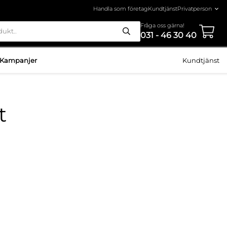
Handla som företag
Kundtjänst
Fråga oss gärna!
031 - 46 30 40
Kampanjer
Kundtjänst
t