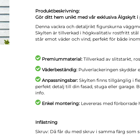
Produktbeskrivning:
Gör ditt hem unikt med vår exklusiva Älgskylt i p
Denna vackra och detaljrikt figurskurna väggmo
Skylten är tillverkad i högkvalitativ rostfritt st
står emot väder och vind, perfekt för både in
Premiummaterial:
Tillverkad av slitstarkt, ro
Väderbeständig:
Pulverlackeringen skyddar eff
Anpassningsbar:
Skylten finns tillgänglig i f
perfekt detalj till din fasad, stuga eller garag
info.
Enkel montering:
Levereras med förborrade h
Infästning
Skruv: Då får du med skruv i samma färg som s