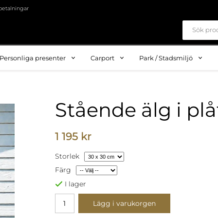
betalningar
Personliga presenter
Carport
Park / Stadsmiljö
Stående älg i plå
1 195 kr
Storlek
Färg
I lager
Lägg i varukorgen