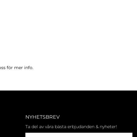
ss för mer info.
NYHETSBREV
Ta del av våra bästa erbjudanden & nyheter!