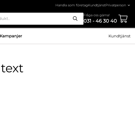
Handla som företag
Kundtjänst
Fråga oss gärna!
031 - 46 30 40
Kampanjer
Kundtjänst
 text