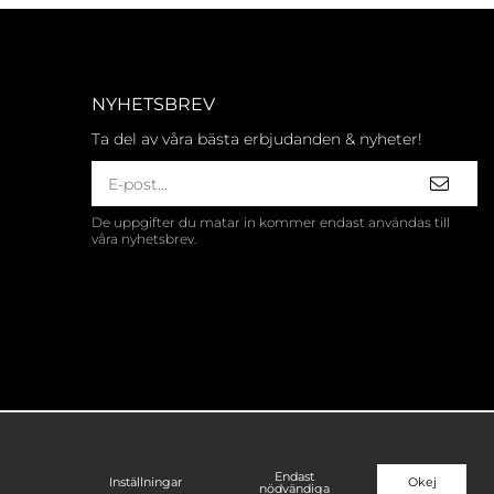
NYHETSBREV
Ta del av våra bästa erbjudanden & nyheter!
De uppgifter du matar in kommer endast användas till
våra nyhetsbrev.
Endast
Inställningar
Okej
nödvändiga