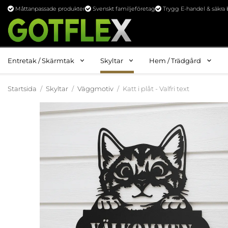
Måttanpassade produkter
Svenskt familjeföretag
Trygg E-handel & säkra 
Entretak / Skärmtak
Skyltar
Hem / Trädgård
Startsida
/
Skyltar
/
Väggmotiv
/
Katt i plåt - Valfri text