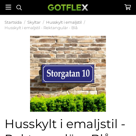
Startsida
/
Skyltar
/
Husskylt i emaljstil
/
Husskylt i emaljstil - Rektangulär - Blå
Husskylt i emaljstil -