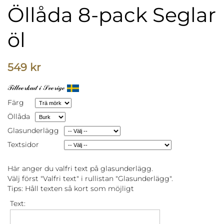
Öllåda 8-pack Seglar
öl
549 kr
𝒯𝒾𝓁𝓁𝓋ℯ𝓇𝓀𝒶𝒹 𝒾 𝒮𝓋ℯ𝓇𝒾ℊℯ
Färg
Öllåda
Glasunderlägg
Textsidor
Här anger du valfri text på glasunderlägg.
Välj först "Valfri text" i rullistan "Glasunderlägg".
Tips: Håll texten så kort som möjligt
Text: