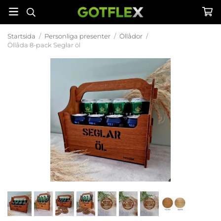
Startsida
/
Personliga presenter
/
Öllådor
/
Öllåda 8-pack Seglar öl