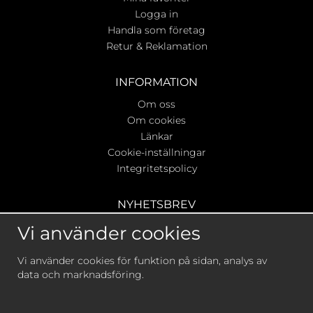
Logga in
Handla som företag
Retur & Reklamation
INFORMATION
Om oss
Om cookies
Länkar
Cookie-inställningar
Integritetspolicy
NYHETSBREV
Ta del av våra bästa erbjudanden & nyheter!
Vi använder cookies
Vi använder cookies för funktion på sidan, analys av
data och marknadsföring.
De uppgifter du matar in kommer endast användas till
våra nyhetsbrev.