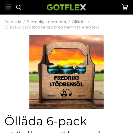
Startsida
/
Personliga presenter
/
Öllådor
/
Öllåda 6-pack stödbensöl med namn folierad text
Öllåda 6-pack