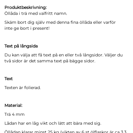
Produktbeskrivning:
Öllåda i trä med valfritt namn.
Skäm bort dig själv med denna fina öllåda eller varför
inte ge bort i present!
Text på långsida
Du kan välja att få text på en eller två långsidor. Väljer du
två sidor är det samma text på bägge sidor.
Text
Texten är folierad.
Material:
Trä 4 mm
Lådan har en låg vikt och lätt att bära med sig.
Öllådan klarar minst 25 kg (vikten av 6 st ölflaskor är ca 3,3