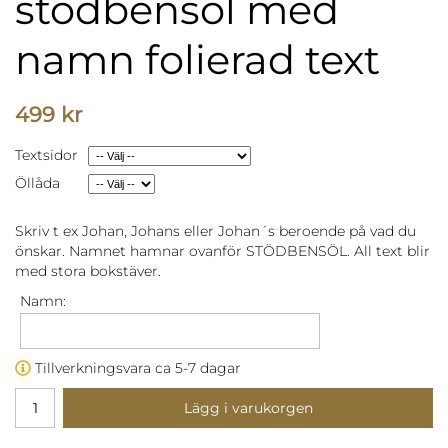
stödbensöl med
namn folierad text
499 kr
Textsidor
Öllåda
Skriv t ex Johan, Johans eller Johan´s beroende på vad du
önskar. Namnet hamnar ovanför STÖDBENSÖL. All text blir
med stora bokstäver.
Namn:
Tillverkningsvara ca 5-7 dagar
Lägg i varukorgen