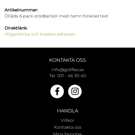
Artikelnummer:
Öllåda 6-pack stödbensöl med namn folierad text
Direktlänk:
Högerklicka och kopiera adressen
KONTAKTA OSS
info@gotflex.se
Tel. 031 - 46 30 40
HANDLA
Villkor
Kontakta oss
Mina favoriter