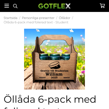
Startsida
/
Personliga presenter
/
Öllådor
/
Öllåda 6-pack med folierad text - Student
Öllåda 6-pack med