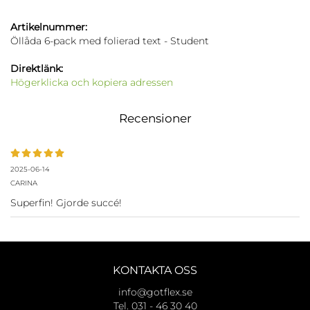
Artikelnummer:
Öllåda 6-pack med folierad text - Student
Direktlänk:
Högerklicka och kopiera adressen
Recensioner
2025-06-14
CARINA
Superfin! Gjorde succé!
KONTAKTA OSS
info@gotflex.se
Tel. 031 - 46 30 40