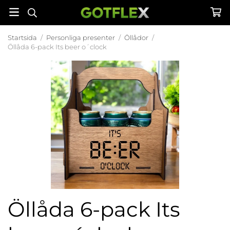
Startsida
/
Personliga presenter
/
Öllådor
/
Öllåda 6-pack Its beer o´clock
Öllåda 6-pack Its