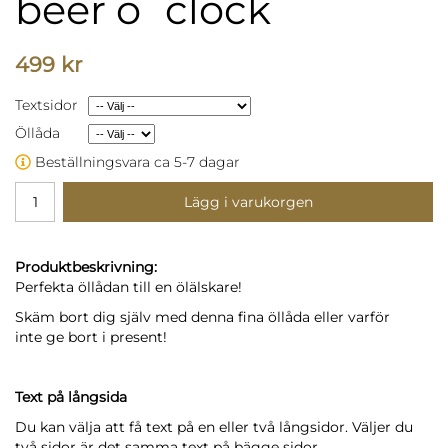
beer o´clock
499 kr
Textsidor
Öllåda
Beställningsvara ca 5-7 dagar
Lägg i varukorgen
Produktbeskrivning:
Perfekta öllådan till en ölälskare!
Skäm bort dig själv med denna fina öllåda eller varför
inte ge bort i present!
Text på långsida
Du kan välja att få text på en eller två långsidor. Väljer du
två sidor är det samma text på bägge sidor.