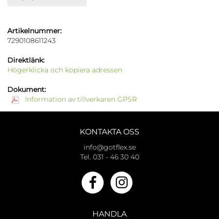
Artikelnummer:
7290108611243
Direktlänk:
Högerklicka och kopiera adressen
Dokument:
Information av tillverkaren GPSR
KONTAKTA OSS
info@gotflex.se
Tel. 031 - 46 30 40
HANDLA