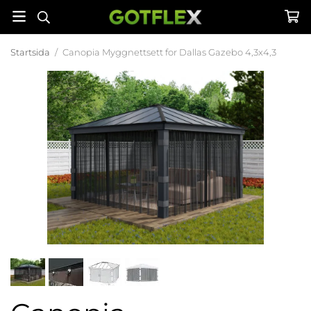
Startsida
/
Canopia Myggnettsett for Dallas Gazebo 4,3x4,3