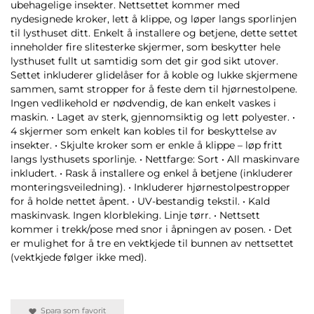
ubehagelige insekter. Nettsettet kommer med
nydesignede kroker, lett å klippe, og løper langs sporlinjen
til lysthuset ditt. Enkelt å installere og betjene, dette settet
inneholder fire slitesterke skjermer, som beskytter hele
lysthuset fullt ut samtidig som det gir god sikt utover.
Settet inkluderer glidelåser for å koble og lukke skjermene
sammen, samt stropper for å feste dem til hjørnestolpene.
Ingen vedlikehold er nødvendig, de kan enkelt vaskes i
maskin. • Laget av sterk, gjennomsiktig og lett polyester. •
4 skjermer som enkelt kan kobles til for beskyttelse av
insekter. • Skjulte kroker som er enkle å klippe – løp fritt
langs lysthusets sporlinje. • Nettfarge: Sort • All maskinvare
inkludert. • Rask å installere og enkel å betjene (inkluderer
monteringsveiledning). • Inkluderer hjørnestolpestropper
for å holde nettet åpent. • UV-bestandig tekstil. • Kald
maskinvask. Ingen klorbleking. Linje tørr. • Nettsett
kommer i trekk/pose med snor i åpningen av posen. • Det
er mulighet for å tre en vektkjede til bunnen av nettsettet
(vektkjede følger ikke med).
Spara som favorit