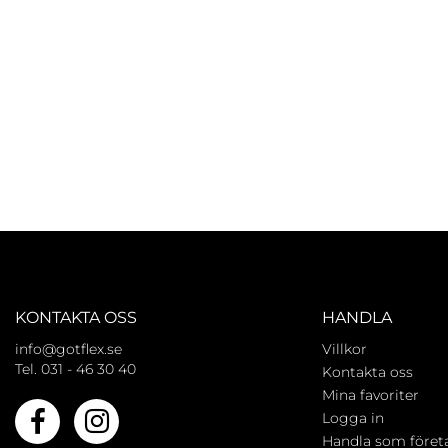
KONTAKTA OSS
HANDLA
info@gotflex.se
Villkor
Tel. 031 - 46 30 40
Kontakta oss
Mina favoriter
Logga in
Handla som föret