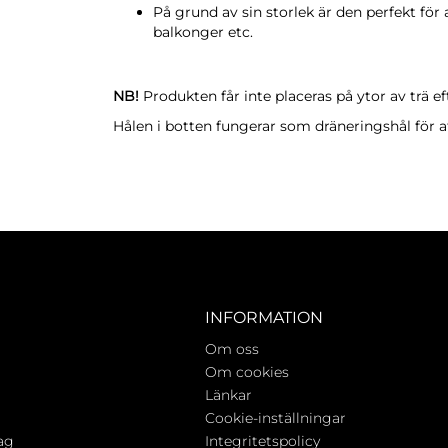
På grund av sin storlek är den perfekt för
balkonger etc.
NB!
Produkten får inte placeras på ytor av trä e
Hålen i botten fungerar som dräneringshål för at
INFORMATION
Om oss
Om cookies
Länkar
Cookie-inställningar
ag
Integritetspolicy