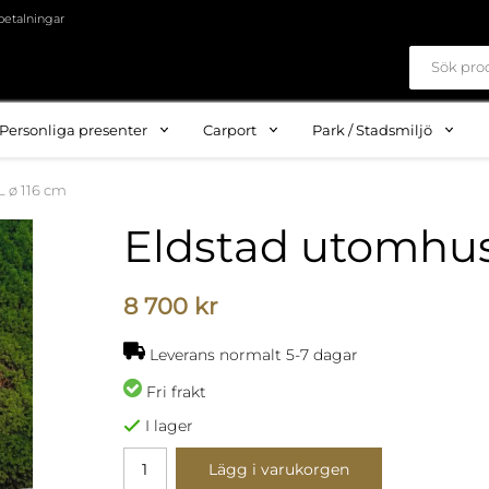
betalningar
Personliga presenter
Carport
Park / Stadsmiljö
L ø 116 cm
Eldstad utomhus 
8 700 kr
Leverans normalt 5-7 dagar
Fri frakt
I lager
Lägg i varukorgen