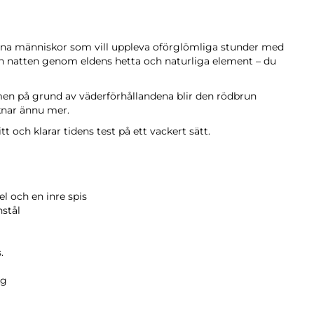
rna människor som vill uppleva oförglömliga stunder med
h natten genom eldens hetta och naturliga element – du
, men på grund av väderförhållandena blir den rödbrun
nar ännu mer.
itt och klarar tidens test på ett vackert sätt.
el och en inre spis
stål
.
kg