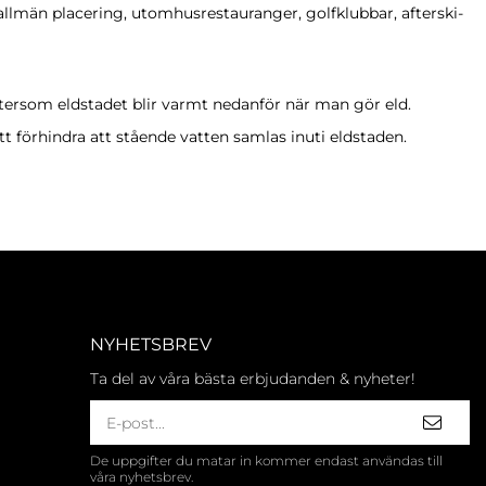
 allmän placering, utomhusrestauranger, golfklubbar, afterski-
ftersom eldstadet blir varmt nedanför när man gör eld.
t förhindra att stående vatten samlas inuti eldstaden.
NYHETSBREV
Ta del av våra bästa erbjudanden & nyheter!
De uppgifter du matar in kommer endast användas till
våra nyhetsbrev.