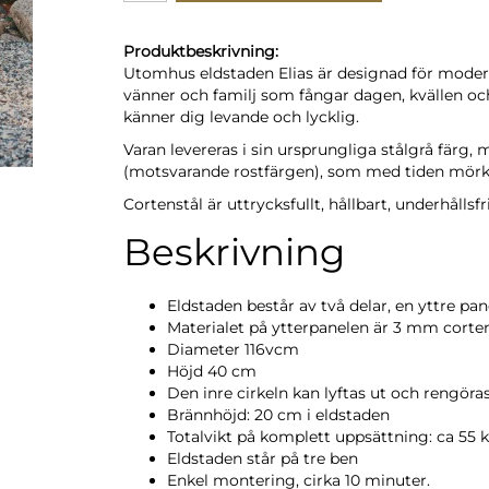
Produktbeskrivning:
Utomhus eldstaden Elias är designad för mode
vänner och familj som fångar dagen, kvällen oc
känner dig levande och lycklig.
Varan levereras i sin ursprungliga stålgrå färg
(motsvarande rostfärgen), som med tiden mörk
Cortenstål är uttrycksfullt, hållbart, underhållsfr
Beskrivning
Eldstaden består av två delar, en yttre pan
Materialet på ytterpanelen är 3 mm corten
Diameter 116vcm
Höjd 40 cm
Den inre cirkeln kan lyftas ut och rengöras
Brännhöjd: 20 cm i eldstaden
Totalvikt på komplett uppsättning: ca 55 
Eldstaden står på tre ben
Enkel montering, cirka 10 minuter.