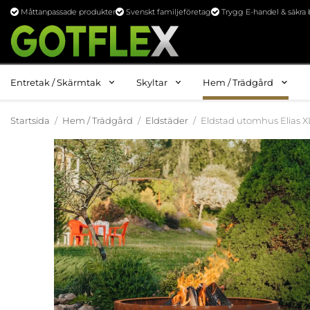
Måttanpassade produkter
Svenskt familjeföretag
Trygg E-handel & säkra 
Entretak / Skärmtak
Skyltar
Hem / Trädgård
Startsida
/
Hem / Trädgård
/
Eldstäder
/
Eldstad utomhus Elias X