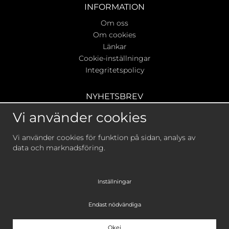
INFORMATION
Om oss
Om cookies
Länkar
Cookie-inställningar
Integritetspolicy
NYHETSBREV
Ta del av våra bästa erbjudanden & nyheter!
Vi använder cookies
Vi använder cookies för funktion på sidan, analys av
data och marknadsföring.
De uppgifter du matar in kommer endast användas till
våra nyhetsbrev.
Inställningar
Endast nödvändiga
Okej