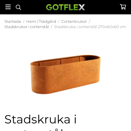
Startsida
/
Hem / Trädgård
/
Cortenkrukor
/
Stadskrukor i cortenstål
/
Stadskruka i cortenstål 270x60x60 cm
Stadskruka i