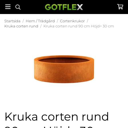
Startsida
/
Hem / Trädgård
/
Cortenkrukor
/
Kruka corten rund
/
Kruka corten rund 90 cm Höjd= 30 cm
Kruka corten rund