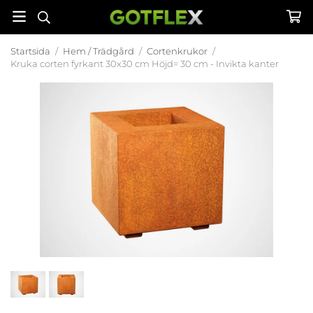
Startsida
/
Hem / Trädgård
/
Cortenkrukor
/
Kruka corten fyrkant 30x30 cm Höjd= 30 cm - Invikta kanter