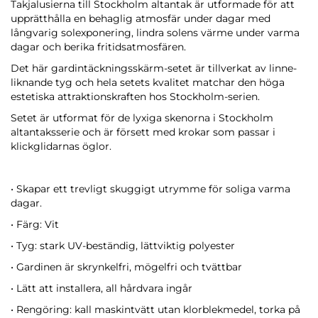
Takjalusierna till Stockholm altantak är utformade för att
upprätthålla en behaglig atmosfär under dagar med
långvarig solexponering, lindra solens värme under varma
dagar och berika fritidsatmosfären.
Det här gardintäckningsskärm-setet är tillverkat av linne-
liknande tyg och hela setets kvalitet matchar den höga
estetiska attraktionskraften hos Stockholm-serien.
Setet är utformat för de lyxiga skenorna i Stockholm
altantaksserie och är försett med krokar som passar i
klickglidarnas öglor.
• Skapar ett trevligt skuggigt utrymme för soliga varma
dagar.
• Färg: Vit
• Tyg: stark UV-beständig, lättviktig polyester
• Gardinen är skrynkelfri, mögelfri och tvättbar
• Lätt att installera, all hårdvara ingår
• Rengöring: kall maskintvätt utan klorblekmedel, torka på