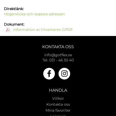
Direktlänk:
Högerklicka och kopiera adressen
Dokument:
Information av tillverkaren GPSR
KONTAKTA OSS
info@gotflex.se
Tel. 031 - 46 30 40
HANDLA
Villkor
Kontakta oss
Mina favoriter