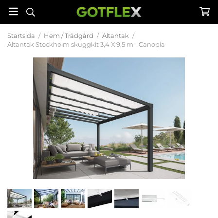
Startsida
/
Hem / Trädgård
/
Altantak
/
Altantak Stockholm skuggkit 3,4 X 9,5 m - Canopia