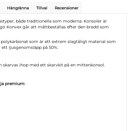
Hängränna
Tillval
Recensioner
ustyper, både traditionella som moderna. Konsoler är
argö Konvex går att måttbeställas efter den bredd som
 polykarbonat som är ett extrem slagtåligt material som
ar ett ljusgenomsläpp på 50%.
ch skarvas ihop med ett skarvkit på en mittenkonsol.
lja premium: