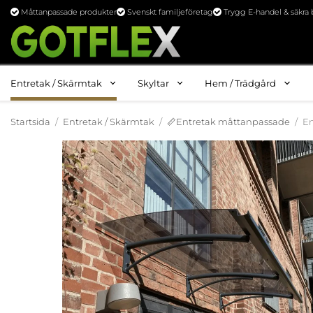
Måttanpassade produkter
Svenskt familjeföretag
Trygg E-handel & säkra 
Entretak / Skärmtak
Skyltar
Hem / Trädgård
Startsida
/
Entretak / Skärmtak
/
📏Entretak måttanpassade
/
En