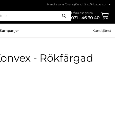
Handla som företag
Kundtjänst
Fråga oss gärna!
031 - 46 30 40
Kampanjer
Kundtjänst
Konvex - Rökfärgad