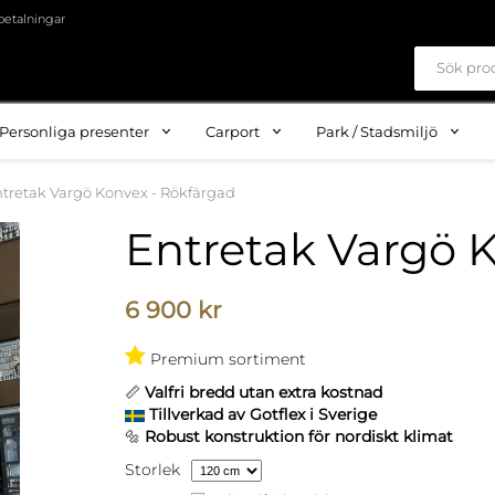
betalningar
Personliga presenter
Carport
Park / Stadsmiljö
tretak Vargö Konvex - Rökfärgad
Entretak Vargö 
6 900 kr
Premium sortiment
📏
Valfri bredd utan extra kostnad
Tillverkad av Gotflex i Sverige
🔩
Robust konstruktion för nordiskt klimat
Storlek