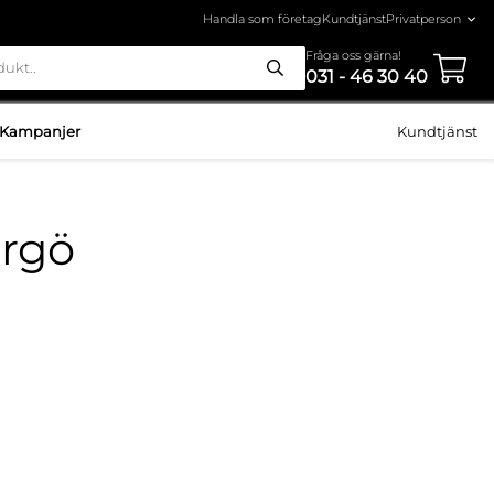
Handla som företag
Kundtjänst
Fråga oss gärna!
031 - 46 30 40
Kampanjer
Kundtjänst
rgö