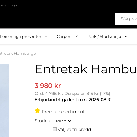
betalningar
Personliga presenter
Carport
Park / Stadsmiljö
ntretak Hamburgö
Entretak Hambu
3 980 kr
Ord.
4 795 kr
. Du sparar
815 kr
(
17
%)
Erbjudandet gäller t.o.m. 2026-08-31
Premium sortiment
Storlek
Välj valfri bredd