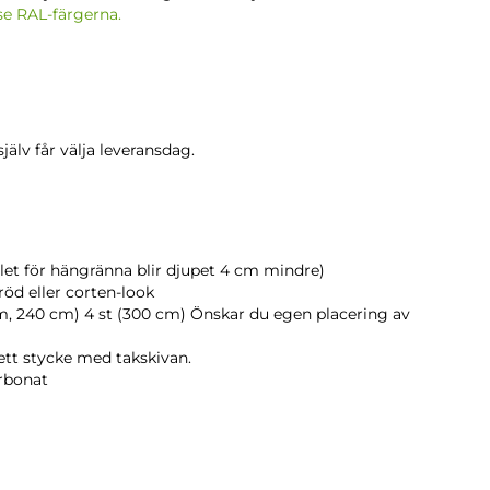
 se RAL-färgerna.
älv får välja leveransdag.
llet för hängränna blir djupet 4 cm mindre)
luröd eller corten-look
cm, 240 cm) 4 st (300 cm) Önskar du egen placering av
ett stycke med takskivan.
rbonat