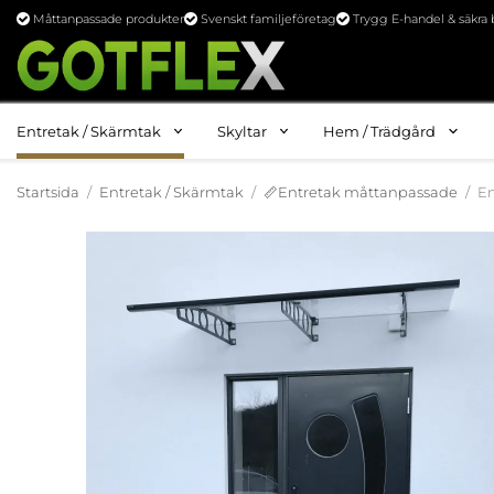
Måttanpassade produkter
Svenskt familjeföretag
Trygg E-handel & säkra 
Entretak / Skärmtak
Skyltar
Hem / Trädgård
Startsida
/
Entretak / Skärmtak
/
📏Entretak måttanpassade
/
E