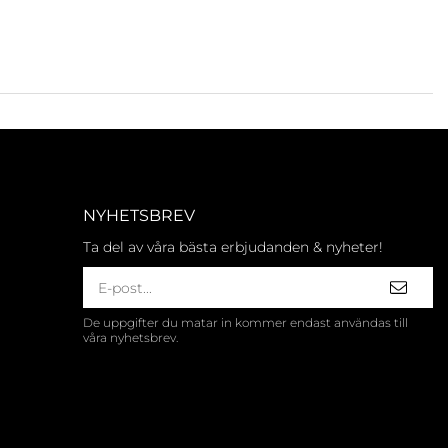
NYHETSBREV
Ta del av våra bästa erbjudanden & nyheter!
De uppgifter du matar in kommer endast användas till
våra nyhetsbrev.