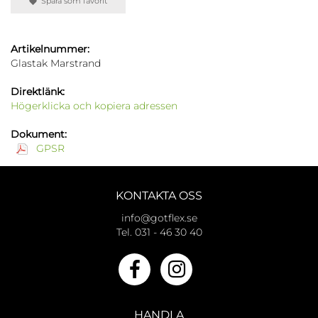
Spara som favorit
Artikelnummer:
Glastak Marstrand
Direktlänk:
Högerklicka och kopiera adressen
Dokument:
GPSR
KONTAKTA OSS
info@gotflex.se
Tel. 031 - 46 30 40
HANDLA