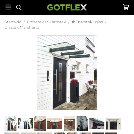
Startsida
/
Entretak / Skärmtak
/
🔷Entretak i glas
/
Glastak Marstrand