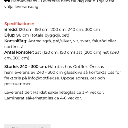
Hemleverans - Levereras hem till dig där du själv får
välja leveransdag.
Specifikationer
Bredd:
120 cm, 150 cm, 200 cm, 240 cm, 300 cm
Djup:
96 cm (totala byggdjupet)
Konsolfärg:
Antracitgrå, grå/silver, vit, svart, faluröd eller
corténstål.
Antal konsoler:
2st (120 cm, 150 cm) 3st (200 cm) 4st (240
cm, 300 cm)
Storlek 240 - 300 cm:
Hämtas hos Gotflex. Önskas
hemleverans av 240 - 300 cm glasskiva så kontakta oss för
fraktpris på info@gotflex.se. Uppge adress, ort och
postnummer.
Leveranstider: Härdat säkerhetsglas ca 3-4 veckor.
Laminerat säkerhetsglas ca 4-6 veckor.