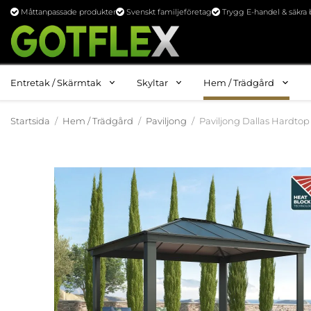
Måttanpassade produkter
Svenskt familjeföretag
Trygg E-handel & säkra 
Entretak / Skärmtak
Skyltar
Hem / Trädgård
Startsida
/
Hem / Trädgård
/
Paviljong
/
Paviljong Dallas Hardtop