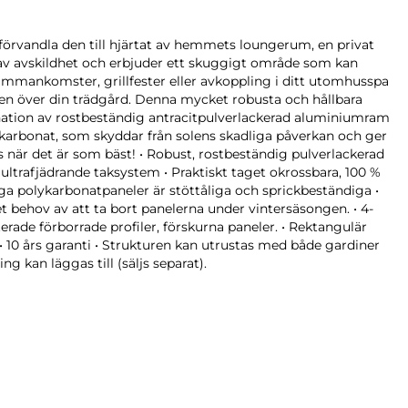
förvandla den till hjärtat av hemmets loungerum, en privat
a av avskildhet och erbjuder ett skuggigt område som kan
esammankomster, grillfester eller avkoppling i ditt utomhusspa
ikten över din trädgård. Denna mycket robusta och hållbara
nation av rostbeständig antracitpulverlackerad aluminiumram
ykarbonat, som skyddar från solens skadliga påverkan och ger
s när det är som bäst! • Robust, rostbeständig pulverlackerad
ltrafjädrande taksystem • Praktiskt taget okrossbara, 100 %
 polykarbonatpaneler är stöttåliga och sprickbeständiga •
et behov av att ta bort panelerna under vintersäsongen. • 4-
rade förborrade profiler, förskurna paneler. • Rektangulär
 • 10 års garanti • Strukturen kan utrustas med både gardiner
ng kan läggas till (säljs separat).