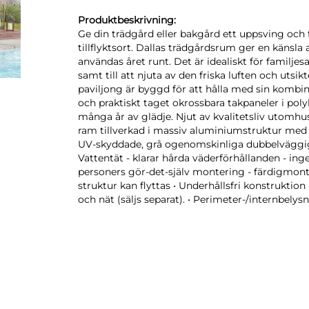
Produktbeskrivning:
Ge din trädgård eller bakgård ett uppsving och 
tillflyktsort. Dallas trädgårdsrum ger en känsl
användas året runt. Det är idealiskt för familj
samt till att njuta av den friska luften och uts
paviljong är byggd för att hålla med sin kombi
och praktiskt taget okrossbara takpaneler i pol
många år av glädje. Njut av kvalitetsliv utomhu
ram tillverkad i massiv aluminiumstruktur med u
UV-skyddade, grå ogenomskinliga dubbelväggiga
Vattentät - klarar hårda väderförhållanden - ing
personers gör-det-själv montering - färdigmonte
struktur kan flyttas • Underhållsfri konstruktion
och nät (säljs separat). • Perimeter-/internbelysni