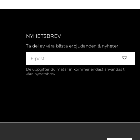
NYHETSBREV
Ta del av våra bästa erbjudanden & nyheter!
De uppgifter du matar in kommer endast användas till
våra nyhetsbrev.