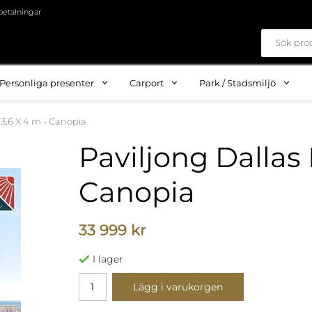
betalningar
Personliga presenter
Carport
Park / Stadsmiljö
 3,6 X 4 m - Canopia
Paviljong Dallas 
Canopia
33 999 kr
I lager
Lägg i varukorgen